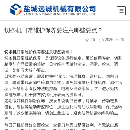
切条机日常维护保养要注意哪些要点？
16
2026-05-19
切条机
日常维护保养要注意哪些要点？
切条机日常规范保养，是保障设备运行稳定、延长使用寿命、切割
精度与产品质量的关键，日常维护需做好清洁、润滑、检查、调
试、防护五大核心要点。
日常作业结束后，需及时整机清洁。清理机身、进料口、切割刀
组、输送带残留物料碎屑与杂物，避免残渣堆积卡顿机件、滋生污
垢；严禁用水直接冲洗电控箱、电机及线路部位，防止进水短路、
漏电故障，用干抹布擦拭机身表面污渍即可。
定期做好机件润滑保养，按设备说明书要求，对轴承、传动链条、
齿轮、滑轨等运动摩擦部位，加注适配润滑油或润滑脂，保持运转
顺滑，减少磨损异响；切勿过量注油，避免油污沾染物料影响生
产。
每日开机前做好全面检查，查看刀片刃口是否锋利、有无缺口磨