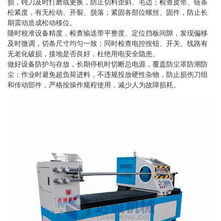
损，钝刀及时打磨或更换，防止切料歪斜、毛边；检查皮带、链条
松紧度，有无松动、开裂、脱落；紧固各部位螺丝、固件，防止长
期震动造成松动移位。
随时校准设备精度，检查输送带平整度、定位挡板间隙，发现偏移
及时微调，切条尺寸均匀一致；同时检查电控按钮、开关、线路有
无老化破损，接地是否良好，杜绝用电安全隐患。
做好设备防护与存放，长期停机时切断总电源，覆盖防尘罩防潮防
尘；作业时避免超负荷进料，不违规投放硬性杂物，防止损伤刀组
和传动部件，严格按操作规程使用，减少人为故障损耗。