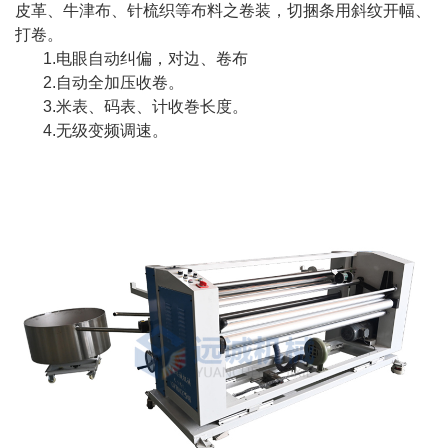
皮革、牛津布、针梳织等布料之卷装，切捆条用斜纹开幅、
打卷。
1.电眼自动纠偏，对边、卷布
2.自动全加压收卷。
3.米表、码表、计收巻长度。
4.无级变频调速。